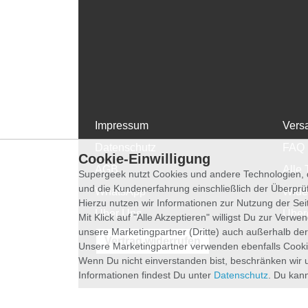
Impressum
Vers
Datenschutz
FAQ
Cookie-Einwilligung
AGB
Alle 
Supergeek nutzt Cookies und andere Technologien, d
und die Kundenerfahrung einschließlich der Überpr
WhatsApp
Wide
Hierzu nutzen wir Informationen zur Nutzung der Se
Über Uns
Über
Mit Klick auf "Alle Akzeptieren" willigst Du zur Ver
unsere Marketingpartner (Dritte) auch außerhalb der
Vertrag widerrufen
Unsere Marketingpartner verwenden ebenfalls Cooki
Wenn Du nicht einverstanden bist, beschränken wir 
Informationen findest Du unter
Datenschutz
. Du kann