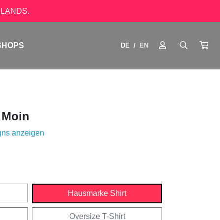
LANDS.
SHOPS
DE
EN
/
t Moin
gns anzeigen
Hausmarke Shirt
Oversize T-Shirt