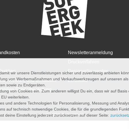
andkosten
Newsletteranmeldung
Druckverfahren
Textilien
Designer*in werden
amit wir unsere Dienstleistungen sicher und zuverlässig anbieten kö
üfung von Werbemaßnahmen und Verkaufswerkzeugen auf unseren als au
rruf, Retoure und Umtausch
Zertifikate
iten sowie zu Endgeräten.
größen Sonderbestellung
wendung von Cookies ein. Zum anderen willigst Du ein, dass wir auf Basis
 EU weiterleiten.
es und andere Technologien für Personalisierung, Messung und Analy
uns auf technisch notwendige Cookies, die für die grundlegenden Funk
© 2026 Supergeek
st deine Einstellung jederzeit zurücksetzen auf dieser Seite:
zurückset