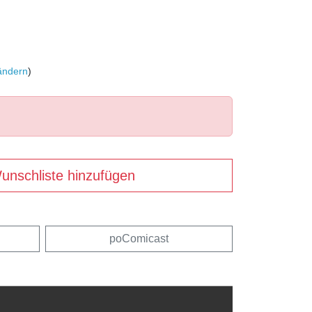
ändern
)
unschliste hinzufügen
poComicast