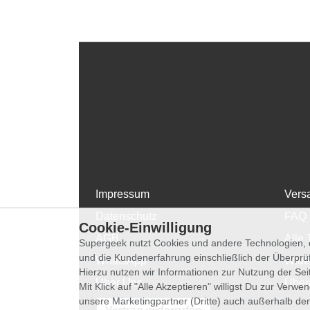
Impressum
Vers
Datenschutz
FAQ
Cookie-Einwilligung
AGB
Alle 
Supergeek nutzt Cookies und andere Technologien, d
und die Kundenerfahrung einschließlich der Überpr
WhatsApp
Wide
Hierzu nutzen wir Informationen zur Nutzung der Se
Über Uns
Über
Mit Klick auf "Alle Akzeptieren" willigst Du zur Ver
unsere Marketingpartner (Dritte) auch außerhalb der