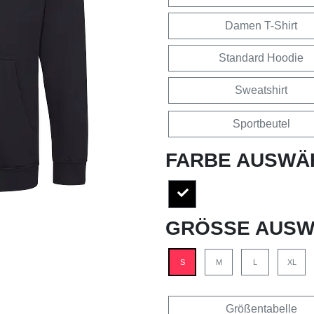
Damen T-Shirt
Standard Hoodie
Sweatshirt
Sportbeutel
FARBE AUSWÄ
GRÖSSE AUSW
S
M
L
XL
Größentabelle