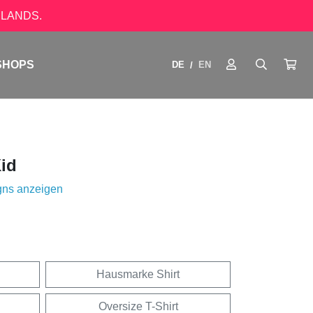
LANDS.
SHOPS
DE
EN
/
id
gns anzeigen
Hausmarke Shirt
Oversize T-Shirt