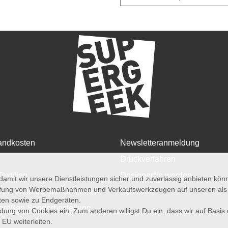
andkosten
Newsletteranmeldung
Druckverfahren
Textilien
Designer*in werden
amit wir unsere Dienstleistungen sicher und zuverlässig anbieten kö
üfung von Werbemaßnahmen und Verkaufswerkzeugen auf unseren als au
rruf, Retoure und Umtausch
Zertifikate
iten sowie zu Endgeräten.
größen Sonderbestellung
wendung von Cookies ein. Zum anderen willigst Du ein, dass wir auf Basis
 EU weiterleiten.