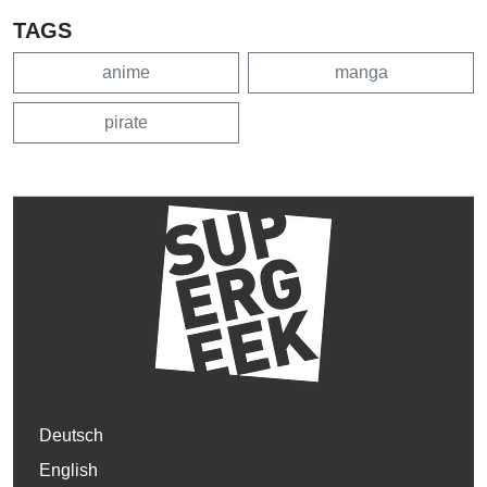
TAGS
anime
manga
pirate
Deutsch
English