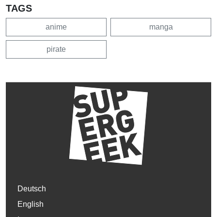
TAGS
anime
manga
pirate
Deutsch
English