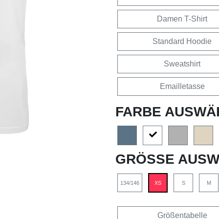
Damen T-Shirt
Standard Hoodie
Sweatshirt
Emailletasse
FARBE AUSWÄ
GRÖSSE AUSW
134/146
XS
S
M
Größentabelle