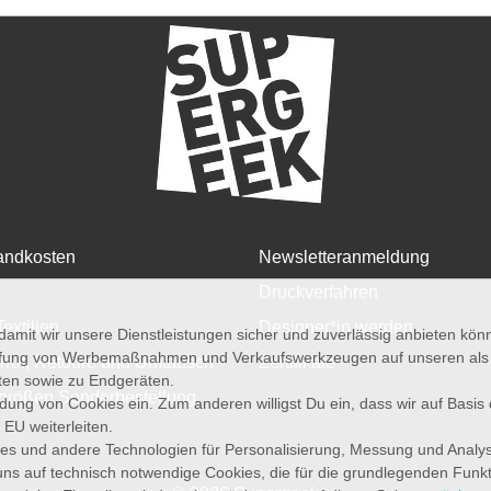
andkosten
Newsletteranmeldung
Druckverfahren
Textilien
Designer*in werden
amit wir unsere Dienstleistungen sicher und zuverlässig anbieten kö
üfung von Werbemaßnahmen und Verkaufswerkzeugen auf unseren als au
rruf, Retoure und Umtausch
Zertifikate
iten sowie zu Endgeräten.
größen Sonderbestellung
wendung von Cookies ein. Zum anderen willigst Du ein, dass wir auf Basis
 EU weiterleiten.
es und andere Technologien für Personalisierung, Messung und Analy
uns auf technisch notwendige Cookies, die für die grundlegenden Funk