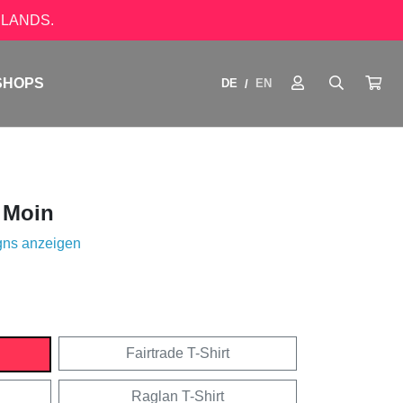
LANDS.
SHOPS
DE
EN
/
t Moin
gns anzeigen
Fairtrade T-Shirt
Raglan T-Shirt