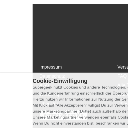
Impressum
Vers
Datenschutz
FAQ
Cookie-Einwilligung
AGB
Alle 
Supergeek nutzt Cookies und andere Technologien, d
und die Kundenerfahrung einschließlich der Überpr
WhatsApp
Wide
Hierzu nutzen wir Informationen zur Nutzung der Se
Über Uns
Über
Mit Klick auf "Alle Akzeptieren" willigst Du zur Ver
unsere Marketingpartner (Dritte) auch außerhalb der
Vertrag widerrufen
Unsere Marketingpartner verwenden ebenfalls Cooki
Wenn Du nicht einverstanden bist, beschränken wir 