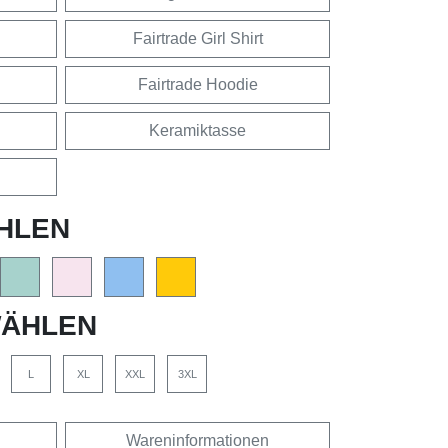
Fairtrade Girl Shirt
Fairtrade Hoodie
Keramiktasse
HLEN
ÄHLEN
L
XL
XXL
3XL
Wareninformationen