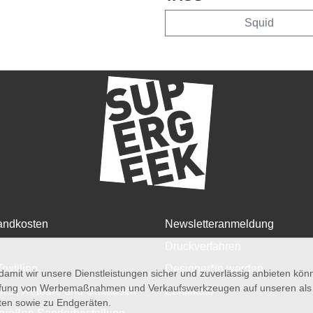
Squid
andkosten
Newsletteranmeldung
Druckverfahren
Textilien
Designer*in werden
amit wir unsere Dienstleistungen sicher und zuverlässig anbieten kö
üfung von Werbemaßnahmen und Verkaufswerkzeugen auf unseren als au
rruf, Retoure und Umtausch
Zertifikate
iten sowie zu Endgeräten.