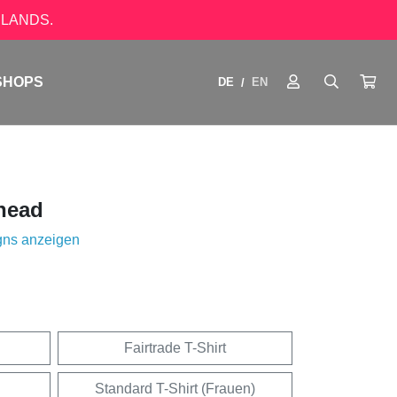
LANDS.
SHOPS
DE
EN
/
head
gns anzeigen
Fairtrade T-Shirt
Standard T-Shirt (Frauen)