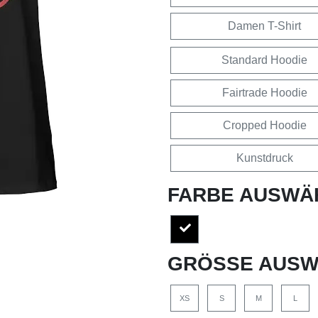
Damen T-Shirt
Standard Hoodie
Fairtrade Hoodie
Cropped Hoodie
Kunstdruck
FARBE AUSWÄ
GRÖSSE AUSW
XS
S
M
L