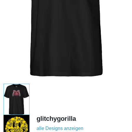
glitchygorilla
alle Designs anzeigen