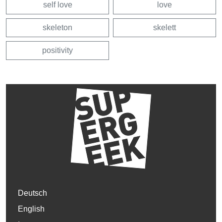
self love
love
skeleton
skelett
positivity
Deutsch
English