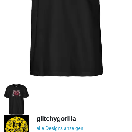
glitchygorilla
alle Designs anzeigen