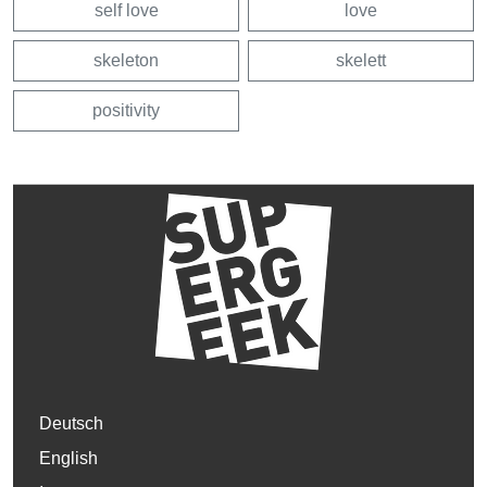
self love
love
skeleton
skelett
positivity
Deutsch
English