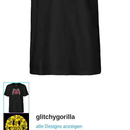
glitchygorilla
alle Designs anzeigen