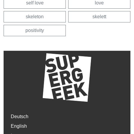
self love
love
skeleton
skelett
positivity
Deutsch
English