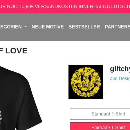
NUR NOCH 3,90€ VERSANDKOSTEN INNERHALB DEUTSCH
TEGORIEN
NEUE MOTIVE
BESTSELLER
PARTNER
LF LOVE
glitch
alle Desi
Standard T-Shirt
Fairtrade T-Shirt