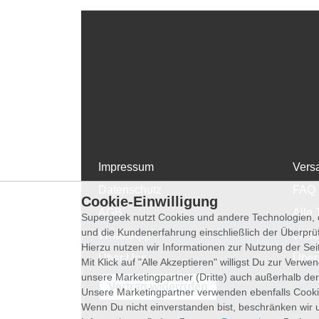
Impressum
Vers
Datenschutz
FAQ
Cookie-Einwilligung
AGB
Alle 
Supergeek nutzt Cookies und andere Technologien, d
und die Kundenerfahrung einschließlich der Überpr
WhatsApp
Wide
Hierzu nutzen wir Informationen zur Nutzung der Se
Über Uns
Über
Mit Klick auf "Alle Akzeptieren" willigst Du zur Ver
unsere Marketingpartner (Dritte) auch außerhalb der
Vertrag widerrufen
Unsere Marketingpartner verwenden ebenfalls Cooki
Wenn Du nicht einverstanden bist, beschränken wir 