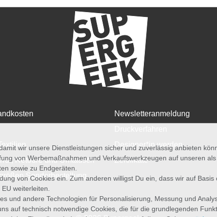
andkosten
Newsletteranmeldung
Druckverfahren
Textilien
Designer*in werden
amit wir unsere Dienstleistungen sicher und zuverlässig anbieten kö
üfung von Werbemaßnahmen und Verkaufswerkzeugen auf unseren als au
rruf, Retoure und Umtausch
Zertifikate
iten sowie zu Endgeräten.
größen Sonderbestellung
wendung von Cookies ein. Zum anderen willigst Du ein, dass wir auf Basis
 EU weiterleiten.
es und andere Technologien für Personalisierung, Messung und Analy
uns auf technisch notwendige Cookies, die für die grundlegenden Funk