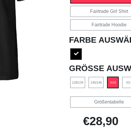
Fairtrade Girl Shirt
Fairtrade Hoodie
FARBE AUSWÄ
GRÖSSE AUSW
128/134
140/146
XXS
XS
Größentabelle
€28,90