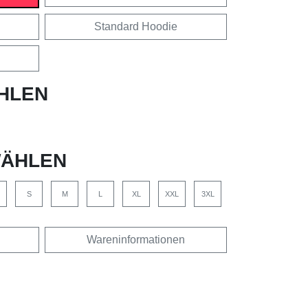
Standard Hoodie
HLEN
ÄHLEN
S
M
L
XL
XXL
3XL
Wareninformationen