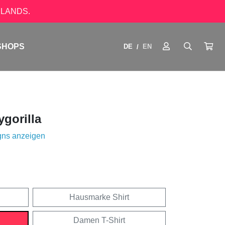
LANDS.
SHOPS
DE
EN
/
ygorilla
gns anzeigen
Hausmarke Shirt
Damen T-Shirt