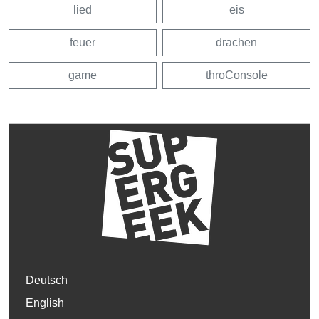
lied
eis
feuer
drachen
game
throConsole
Deutsch
English