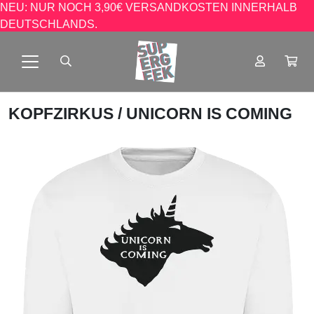
NEU: NUR NOCH 3,90€ VERSANDKOSTEN INNERHALB
DEUTSCHLANDS.
KOPFZIRKUS
/ UNICORN IS COMING