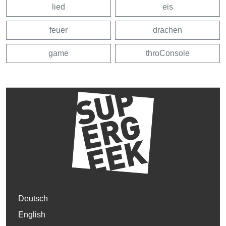
lied
eis
feuer
drachen
game
throConsole
Deutsch
English