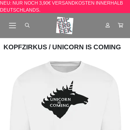
NEU: NUR NOCH 3,90€ VERSANDKOSTEN INNERHALB
DEUTSCHLANDS.
KOPFZIRKUS
/ UNICORN IS COMING