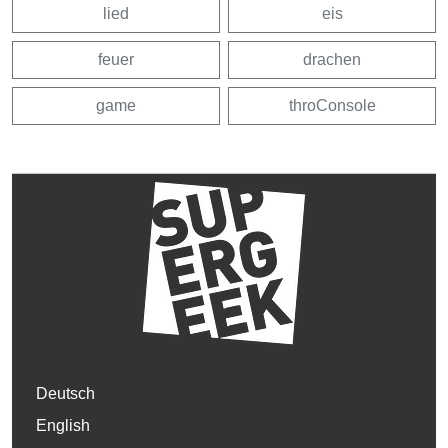
lied
eis
feuer
drachen
game
throConsole
Deutsch
English