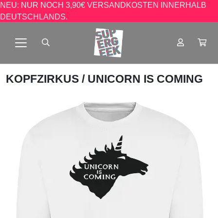
NEU: NUR NOCH 3,90€ VERSANDKOSTEN INNERHALB
DEUTSCHLANDS.
KOPFZIRKUS
/ UNICORN IS COMING