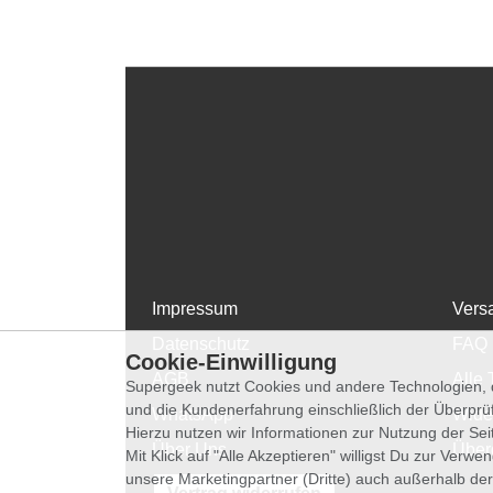
Impressum
Vers
Datenschutz
FAQ
Cookie-Einwilligung
AGB
Alle 
Supergeek nutzt Cookies und andere Technologien, d
und die Kundenerfahrung einschließlich der Überpr
WhatsApp
Wide
Hierzu nutzen wir Informationen zur Nutzung der Se
Über Uns
Über
Mit Klick auf "Alle Akzeptieren" willigst Du zur Ver
unsere Marketingpartner (Dritte) auch außerhalb der