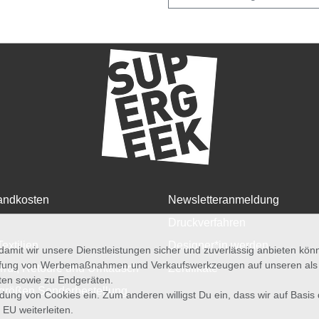
andkosten
Newsletteranmeldung
Druckverfahren
Textilien
Designer*in werden
amit wir unsere Dienstleistungen sicher und zuverlässig anbieten kö
üfung von Werbemaßnahmen und Verkaufswerkzeugen auf unseren als au
rruf, Retoure und Umtausch
Zertifikate
iten sowie zu Endgeräten.
größen Sonderbestellung
wendung von Cookies ein. Zum anderen willigst Du ein, dass wir auf Basis
 EU weiterleiten.