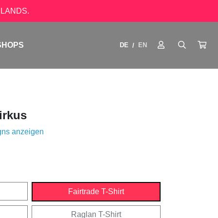
LANDS.
SHOPS
DE
EN
/
irkus
gns anzeigen
Fairtrade T-Shirt
Raglan T-Shirt