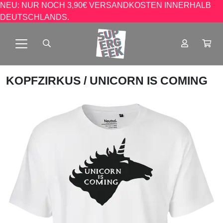
NEU: NUR NOCH 3,90€ VERSANDKOSTEN INNERHALB
DEUTSCHLANDS.
KOPFZIRKUS
/ UNICORN IS COMING