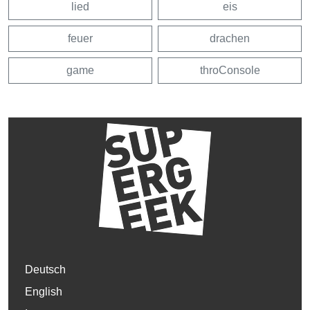
lied
eis
feuer
drachen
game
throConsole
Deutsch
English