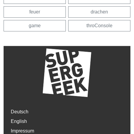
feuer
drachen
game
throConsole
Deutsch
English
Impressum