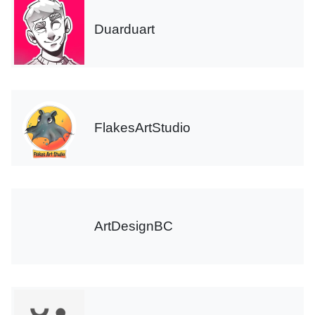
Duarduart
FlakesArtStudio
ArtDesignBC