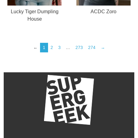
Lucky Tiger Dumpling
ACDC Zoro
House
←
1
2
3
…
273
274
→