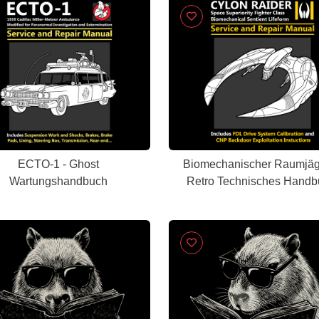
ECTO-1 - Ghost
Biomechanischer Raumjäg
Wartungshandbuch
Retro Technisches Handb