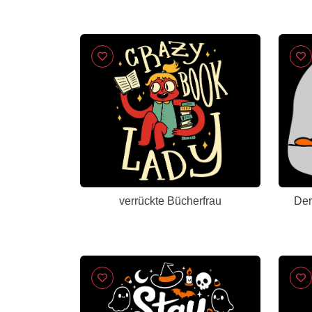
verrückte Bücherfrau
Der