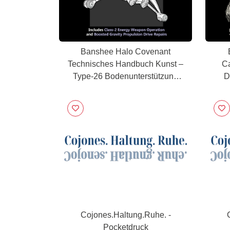
Banshee Halo Covenant
Technisches Handbuch Kunst –
Ca
Type-26 Bodenunterstützung
D
Flugzeug Blueprint
Cojones.Haltung.Ruhe. -
Pocketdruck