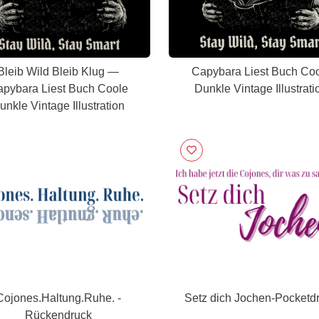
Bleib Wild Bleib Klug —
Capybara Liest Buch Co
pybara Liest Buch Coole
Dunkle Vintage Illustrati
unkle Vintage Illustration
Cojones.Haltung.Ruhe. -
Setz dich Jochen-Pocketd
Rückendruck