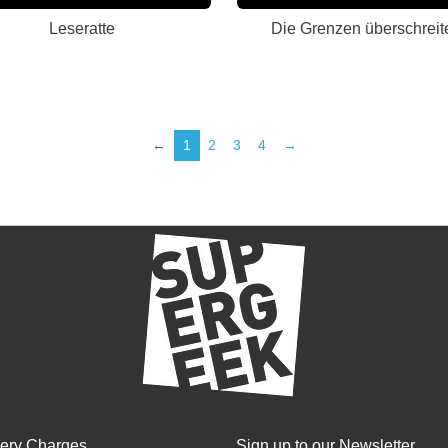
Leseratte
Die Grenzen überschreit
←
1
2
3
4
→
very Charges
Sign up to our Newsletter