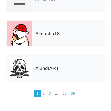
Almasha18
AlundrART
←
1
2
3
…
38
39
→