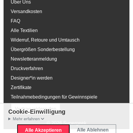
Über Uns
Versandkosten
FAQ
Alle Textilien
Widerruf, Retoure und Umtausch
Übergrößen Sonderbestellung
Newsletteranmeldung
Druckverfahren
Designer*in werden
Zertifikate
Teilnahmebedingungen für Gewinnspiele
Vertrag widerrufen
Cookie-Einwilligung
Mehr erfahren
© 2026 Supergeek
Alle Ablehnen
Alle Akzeptieren