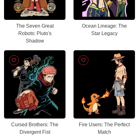
The Seven Great
Ocean Lineage: The
Robots: Pluto's
Star Legacy
Shadow
Cursed Brothers: The
Fire Users: The Perfect
Divergent Fist
Match