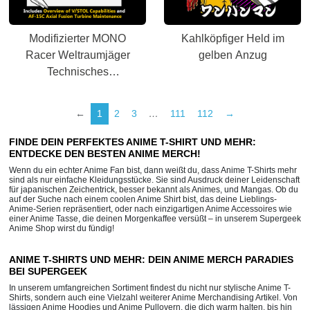
Modifizierter MONO
Kahlköpfiger Held im
Racer Weltraumjäger
gelben Anzug
Technisches
Servicehandbuch
←
1
2
3
…
111
112
→
FINDE DEIN PERFEKTES ANIME T-SHIRT UND MEHR:
ENTDECKE DEN BESTEN ANIME MERCH!
Wenn du ein echter Anime Fan bist, dann weißt du, dass Anime T-Shirts mehr
sind als nur einfache Kleidungsstücke. Sie sind Ausdruck deiner Leidenschaft
für japanischen Zeichentrick, besser bekannt als Animes, und Mangas. Ob du
auf der Suche nach einem coolen Anime Shirt bist, das deine Lieblings-
Anime-Serien repräsentiert, oder nach einzigartigen Anime Accessoires wie
einer Anime Tasse, die deinen Morgenkaffee versüßt – in unserem Supergeek
Anime Shop wirst du fündig!
ANIME T-SHIRTS UND MEHR: DEIN ANIME MERCH PARADIES
BEI SUPERGEEK
In unserem umfangreichen Sortiment findest du nicht nur stylische Anime T-
Shirts, sondern auch eine Vielzahl weiterer Anime Merchandising Artikel. Von
lässigen Anime Hoodies und Anime Pullovern, die dich warm halten, bis hin