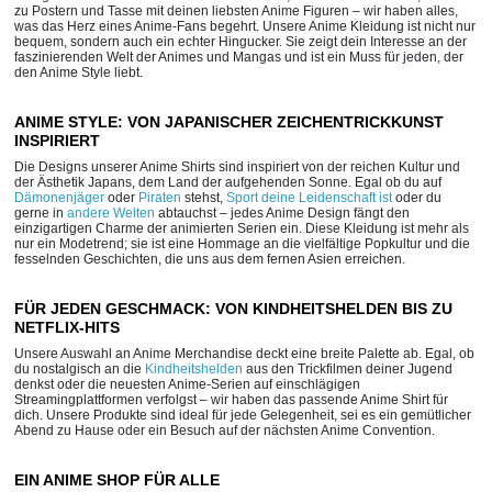
zu Postern und Tasse mit deinen liebsten Anime Figuren – wir haben alles,
was das Herz eines Anime-Fans begehrt. Unsere Anime Kleidung ist nicht nur
bequem, sondern auch ein echter Hingucker. Sie zeigt dein Interesse an der
faszinierenden Welt der Animes und Mangas und ist ein Muss für jeden, der
den Anime Style liebt.
ANIME STYLE: VON JAPANISCHER ZEICHENTRICKKUNST
INSPIRIERT
Die Designs unserer Anime Shirts sind inspiriert von der reichen Kultur und
der Ästhetik Japans, dem Land der aufgehenden Sonne. Egal ob du auf
Dämonenjäger
oder
Piraten
stehst,
Sport deine Leidenschaft ist
oder du
gerne in
andere Welten
abtauchst – jedes Anime Design fängt den
einzigartigen Charme der animierten Serien ein. Diese Kleidung ist mehr als
nur ein Modetrend; sie ist eine Hommage an die vielfältige Popkultur und die
fesselnden Geschichten, die uns aus dem fernen Asien erreichen.
FÜR JEDEN GESCHMACK: VON KINDHEITSHELDEN BIS ZU
NETFLIX-HITS
Unsere Auswahl an Anime Merchandise deckt eine breite Palette ab. Egal, ob
du nostalgisch an die
Kindheitshelden
aus den Trickfilmen deiner Jugend
denkst oder die neuesten Anime-Serien auf einschlägigen
Streamingplattformen verfolgst – wir haben das passende Anime Shirt für
dich. Unsere Produkte sind ideal für jede Gelegenheit, sei es ein gemütlicher
Abend zu Hause oder ein Besuch auf der nächsten Anime Convention.
EIN ANIME SHOP FÜR ALLE