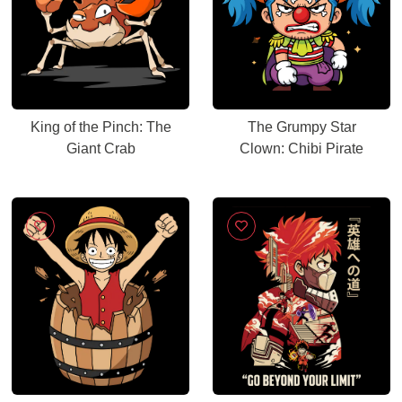
King of the Pinch: The
The Grumpy Star
Giant Crab
Clown: Chibi Pirate