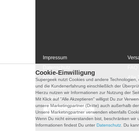
Impressum
Vers
Datenschutz
FAQ
Cookie-Einwilligung
AGB
Alle 
Supergeek nutzt Cookies und andere Technologien, d
und die Kundenerfahrung einschließlich der Überpr
WhatsApp
Wide
Hierzu nutzen wir Informationen zur Nutzung der Se
Über Uns
Über
Mit Klick auf "Alle Akzeptieren" willigst Du zur Ver
unsere Marketingpartner (Dritte) auch außerhalb der
Vertrag widerrufen
Unsere Marketingpartner verwenden ebenfalls Cooki
Wenn Du nicht einverstanden bist, beschränken wir 
Informationen findest Du unter
Datenschutz
. Du kann