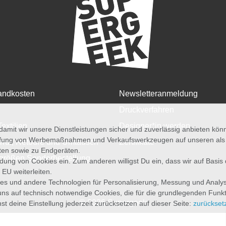
andkosten
Newsletteranmeldung
Druckverfahren
Textilien
Designer*in werden
amit wir unsere Dienstleistungen sicher und zuverlässig anbieten kö
üfung von Werbemaßnahmen und Verkaufswerkzeugen auf unseren als au
rruf, Retoure und Umtausch
Zertifikate
iten sowie zu Endgeräten.
größen Sonderbestellung
wendung von Cookies ein. Zum anderen willigst Du ein, dass wir auf Basis
 EU weiterleiten.
es und andere Technologien für Personalisierung, Messung und Analy
uns auf technisch notwendige Cookies, die für die grundlegenden Funk
© 2026 Supergeek
st deine Einstellung jederzeit zurücksetzen auf dieser Seite:
zurückset