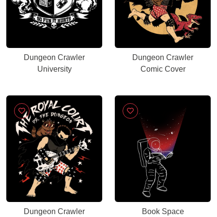
Dungeon Crawler
Dungeon Crawler
University
Comic Cover
Dungeon Crawler
Book Space