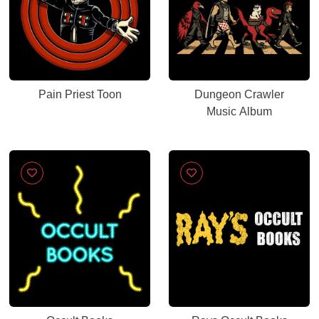
Pain Priest Toon
Dungeon Crawler
Music Album