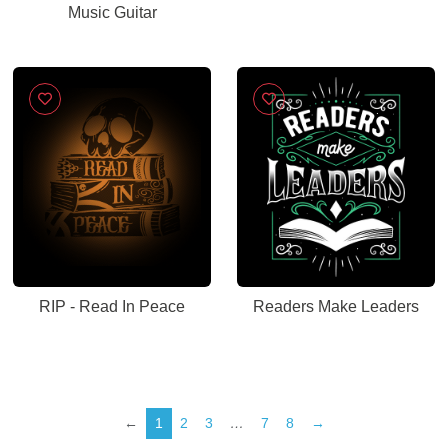
Music Guitar
RIP - Read In Peace
Readers Make Leaders
←
1
2
3
…
7
8
→