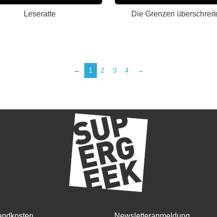
Leseratte
Die Grenzen überschreit
←
1
2
3
4
→
andkosten
Newsletteranmeldung