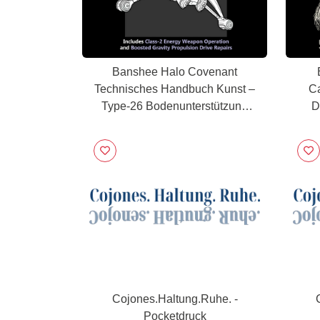
Banshee Halo Covenant
Technisches Handbuch Kunst –
Ca
Type-26 Bodenunterstützung
D
Flugzeug Blueprint
Cojones.Haltung.Ruhe. -
Pocketdruck