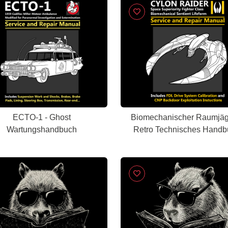
ECTO-1 - Ghost
Biomechanischer Raumjäg
Wartungshandbuch
Retro Technisches Handb