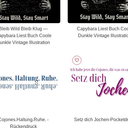
Bleib Wild Bleib Klug —
Capybara Liest Buch Co
pybara Liest Buch Coole
Dunkle Vintage Illustrati
unkle Vintage Illustration
Cojones.Haltung.Ruhe. -
Setz dich Jochen-Pocketd
Rückendruck