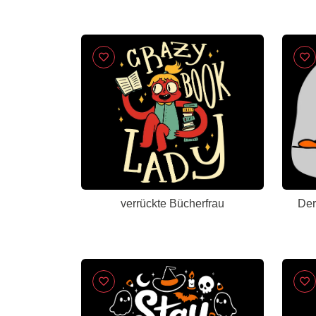
verrückte Bücherfrau
Der