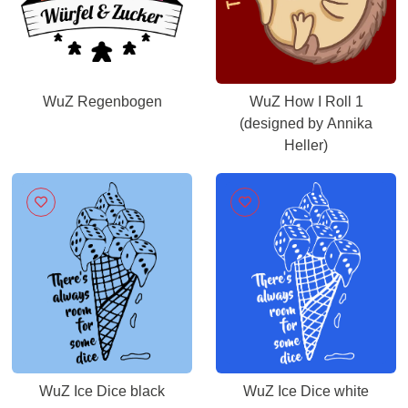
WuZ Regenbogen
WuZ How I Roll 1
(designed by Annika
Heller)
WuZ Ice Dice black
WuZ Ice Dice white