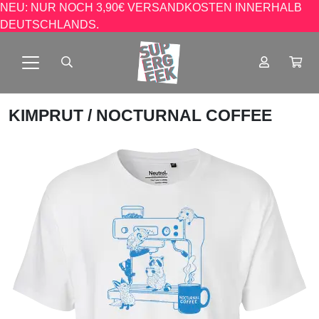
NEU: NUR NOCH 3,90€ VERSANDKOSTEN INNERHALB
DEUTSCHLANDS.
KIMPRUT
/ NOCTURNAL COFFEE