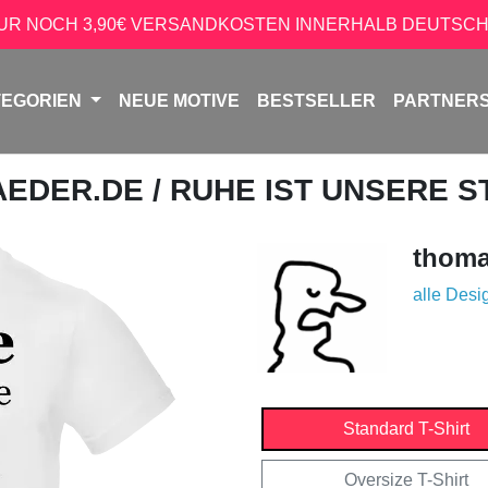
NUR NOCH 3,90€ VERSANDKOSTEN INNERHALB DEUTSCH
TEGORIEN
NEUE MOTIVE
BESTSELLER
PARTNER
AEDER.DE
/ RUHE IST UNSERE S
thoma
alle Desi
Standard T-Shirt
Oversize T-Shirt