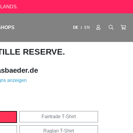
LANDS.
SHOPS
DE
EN
/
TILLE RESERVE.
sbaeder.de
gns anzeigen
Fairtrade T-Shirt
Raglan T-Shirt