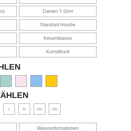
en)
Damen T-Shirt
Standard Hoodie
Keramiktasse
Kunstdruck
HLEN
ÄHLEN
L
XL
XXL
3XL
Wareninformationen