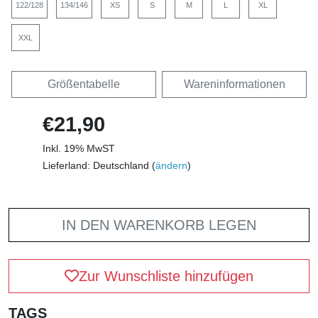
122/128
134/146
XS
S
M
L
XL
XXL
Größentabelle
Wareninformationen
€21,90
Inkl. 19% MwST
Lieferland: Deutschland (
ändern
)
IN DEN WARENKORB LEGEN
Zur Wunschliste hinzufügen
TAGS