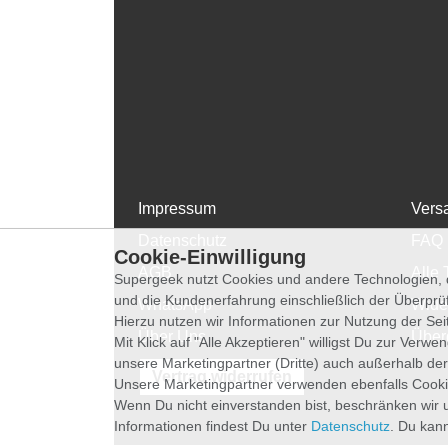
Impressum
Vers
Datenschutz
FAQ
Cookie-Einwilligung
AGB
Alle 
Supergeek nutzt Cookies und andere Technologien, d
und die Kundenerfahrung einschließlich der Überpr
WhatsApp
Wide
Hierzu nutzen wir Informationen zur Nutzung der Se
Über Uns
Über
Mit Klick auf "Alle Akzeptieren" willigst Du zur Ver
unsere Marketingpartner (Dritte) auch außerhalb der
Vertrag widerrufen
Unsere Marketingpartner verwenden ebenfalls Cooki
Wenn Du nicht einverstanden bist, beschränken wir 
Informationen findest Du unter
Datenschutz
. Du kann