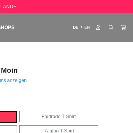
LANDS.
SHOPS
DE
EN
/
t Moin
gns anzeigen
Fairtrade T-Shirt
Raglan T-Shirt