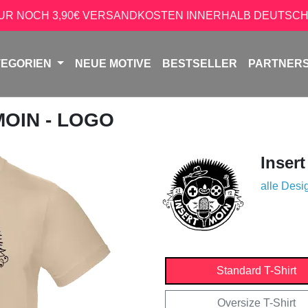
NUR NOCH 3,90€ VERSANDKOSTEN INNERHALB DEUTSCH
TEGORIEN
NEUE MOTIVE
BESTSELLER
PARTNER
MOIN - LOGO
Inser
alle Desi
Standard T-Shirt
Oversize T-Shirt