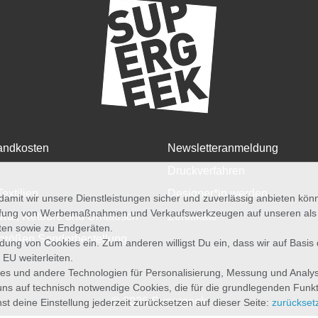
andkosten
Newsletteranmeldung
Druckverfahren
Textilien
Designer*in werden
amit wir unsere Dienstleistungen sicher und zuverlässig anbieten kö
üfung von Werbemaßnahmen und Verkaufswerkzeugen auf unseren als au
rruf, Retoure und Umtausch
Zertifikate
iten sowie zu Endgeräten.
größen Sonderbestellung
wendung von Cookies ein. Zum anderen willigst Du ein, dass wir auf Basis
 EU weiterleiten.
es und andere Technologien für Personalisierung, Messung und Analy
uns auf technisch notwendige Cookies, die für die grundlegenden Funk
© 2026 Supergeek
st deine Einstellung jederzeit zurücksetzen auf dieser Seite:
zurückset