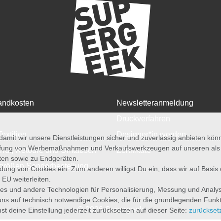
andkosten
Newsletteranmeldung
Druckverfahren
Textilien
Designer*in werden
amit wir unsere Dienstleistungen sicher und zuverlässig anbieten kö
üfung von Werbemaßnahmen und Verkaufswerkzeugen auf unseren als au
rruf, Retoure und Umtausch
Zertifikate
iten sowie zu Endgeräten.
größen Sonderbestellung
wendung von Cookies ein. Zum anderen willigst Du ein, dass wir auf Basis
 EU weiterleiten.
es und andere Technologien für Personalisierung, Messung und Analy
uns auf technisch notwendige Cookies, die für die grundlegenden Funk
© 2026 Supergeek
st deine Einstellung jederzeit zurücksetzen auf dieser Seite:
zurückset