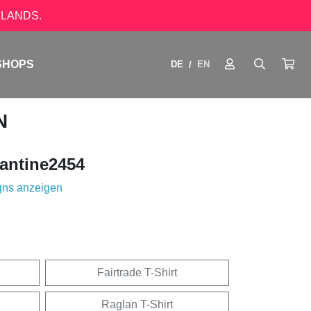
LANDS.
SHOPS
DE
EN
/
N
antine2454
gns anzeigen
Fairtrade T-Shirt
Raglan T-Shirt