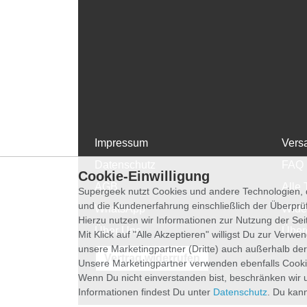
Impressum
Vers
Datenschutz
FAQ
Cookie-Einwilligung
AGB
Alle 
Supergeek nutzt Cookies und andere Technologien, d
und die Kundenerfahrung einschließlich der Überpr
WhatsApp
Wide
Hierzu nutzen wir Informationen zur Nutzung der Se
Über Uns
Über
Mit Klick auf "Alle Akzeptieren" willigst Du zur Ver
unsere Marketingpartner (Dritte) auch außerhalb der
Vertrag widerrufen
Unsere Marketingpartner verwenden ebenfalls Cooki
Wenn Du nicht einverstanden bist, beschränken wir 
Informationen findest Du unter
Datenschutz
. Du kann