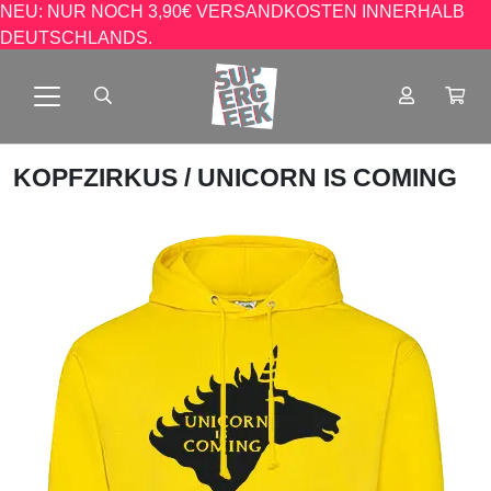
NEU: NUR NOCH 3,90€ VERSANDKOSTEN INNERHALB
DEUTSCHLANDS.
KOPFZIRKUS
/ UNICORN IS COMING