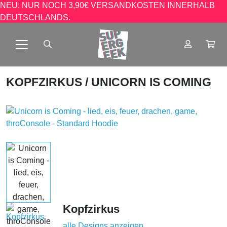
NEU: NUR NOCH 3,90€ VERSANDKOSTEN INNERHALB
DEUTSCHLANDS.
KOPFZIRKUS
/ UNICORN IS COMING
Kopfzirkus
alle Designs anzeigen