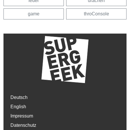
feuer
drachen
game
throConsole
Deutsch
English
Impressum
Datenschutz