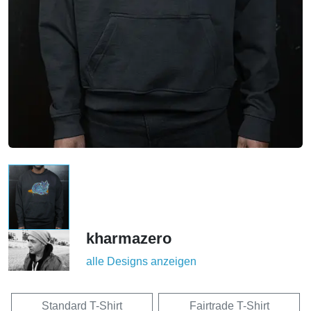
kharmazero
alle Designs anzeigen
Standard T-Shirt
Fairtrade T-Shirt