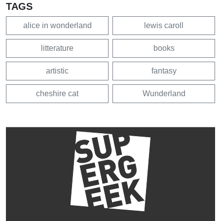
TAGS
alice in wonderland
lewis caroll
litterature
books
artistic
fantasy
cheshire cat
Wunderland