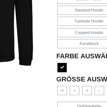
Standard Hoodie
Fairtrade Hoodie
Cropped Hoodie
Kunstdruck
FARBE AUSWÄ
GRÖSSE AUSW
XS
S
M
L
Größentabelle