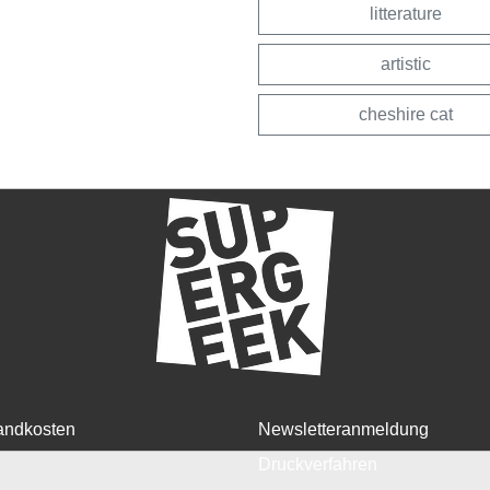
litterature
artistic
cheshire cat
andkosten
Newsletteranmeldung
Druckverfahren