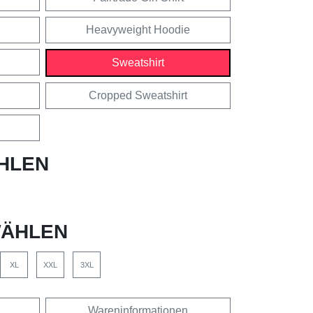
Heavyweight Hoodie
Sweatshirt
Cropped Sweatshirt
HLEN
ÄHLEN
XL
XXL
3XL
Wareninformationen