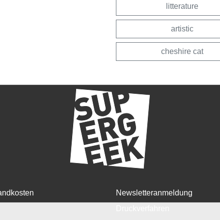
litterature
artistic
cheshire cat
andkosten
Newsletteranmeldung
Druckverfahren