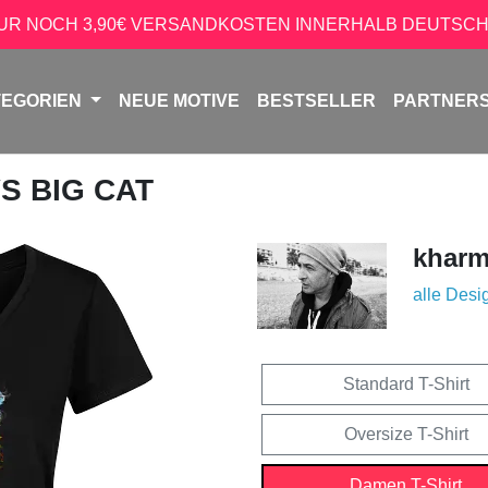
NUR NOCH 3,90€ VERSANDKOSTEN INNERHALB DEUTSCH
TEGORIEN
NEUE MOTIVE
BESTSELLER
PARTNER
VS BIG CAT
kharm
alle Desi
Standard T-Shirt
Oversize T-Shirt
Damen T-Shirt