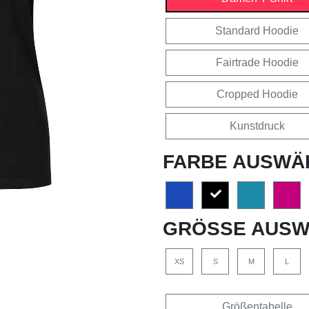
Standard Hoodie
Fairtrade Hoodie
Cropped Hoodie
Kunstdruck
FARBE AUSWÄ
GRÖSSE AUSW
XS
S
M
L
Größentabelle